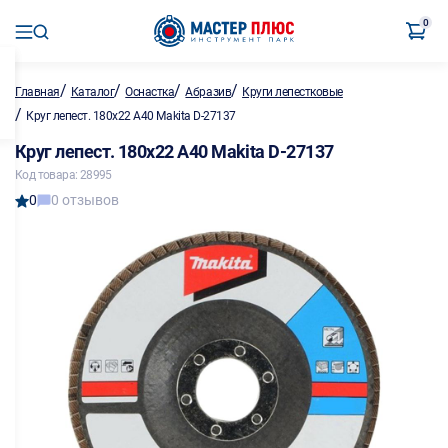
0
/
/
/
/
Главная
Каталог
Оснастка
Абразив
Круги лепестковые
/
Круг лепест. 180х22 A40 Makita D-27137
Круг лепест. 180х22 A40 Makita D-27137
Код товара: 28995
0
0 отзывов