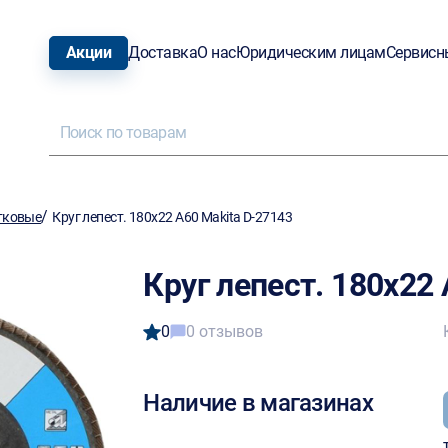
Акции
Доставка
О нас
Юридическим лицам
Сервисн
/
тковые
Круг лепест. 180х22 A60 Makita D-27143
Круг лепест. 180х22
0
0 отзывов
Наличие в магазинах