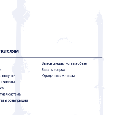
пателям
Вызов специалиста на объект
и
Задать вопрос
я покупки
Юридическим лицам
ы оплаты
ка
тная система
таты розыгрышей