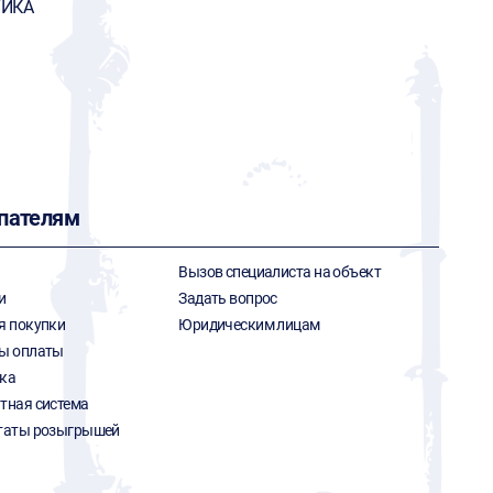
ТИКА
пателям
Вызов специалиста на объект
и
Задать вопрос
я покупки
Юридическим лицам
ы оплаты
ка
тная система
таты розыгрышей