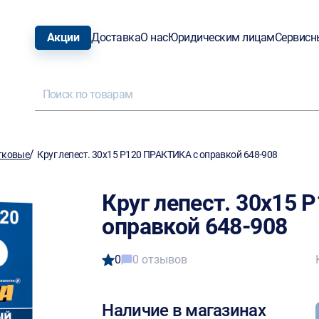
Акции
Доставка
О нас
Юридическим лицам
Сервисн
/
тковые
Круг лепест. 30х15 Р120 ПРАКТИКА с оправкой 648-908
Круг лепест. 30х15
оправкой 648-908
0
0 отзывов
Наличие в магазинах