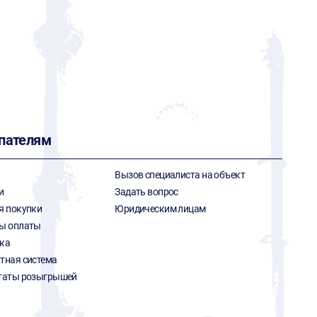
пателям
Вызов специалиста на объект
и
Задать вопрос
я покупки
Юридическим лицам
ы оплаты
ка
тная система
таты розыгрышей