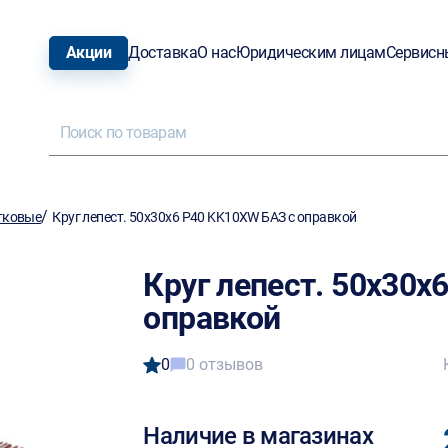
Акции
Доставка
О нас
Юридическим лицам
Сервисн
/
тковые
Круг лепест. 50х30x6 Р40 KK10XW БАЗ с оправкой
Круг лепест. 50х30x
оправкой
0
0 отзывов
Наличие в магазинах