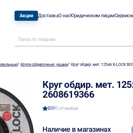
Акции
Доставка
О нас
Юридическим лицам
Сервисн
/
/
овальные
Круги обдирочные, чашки
Круг обдир. мет. 125х6 X-LOCK B
Круг обдир. мет. 12
2608619366
0
0 отзывов
Наличие в магазинах