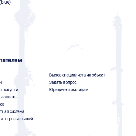
(blue)
пателям
Вызов специалиста на объект
и
Задать вопрос
я покупки
Юридическим лицам
ы оплаты
ка
тная система
таты розыгрышей