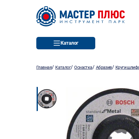
Каталог
/
/
/
/
Главная
Каталог
Оснастка
Абразив
Круги шлиф