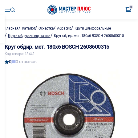
0
/
/
/
/
Главная
Каталог
Оснастка
Абразив
Круги шлифовальные
/
/
Круги обдирочные, чашки
Круг обдир. мет. 180х6 BOSСH 2608600315
Круг обдир. мет. 180х6 BOSСH 2608600315
Код товара: 18442
0
0 отзывов