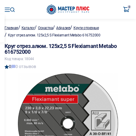
0
/
/
/
/
Главная
Каталог
Оснастка
Абразив
Круги отрезные
/
Круг отрез.алюм. 125х2,5 S Flexiamant Metabo 616752000
Круг отрез.алюм. 125х2,5 S Flexiamant Metabo
616752000
Код товара: 18044
0
0 отзывов