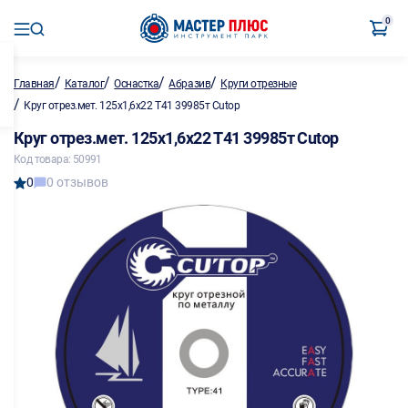
0
/
/
/
/
Главная
Каталог
Оснастка
Абразив
Круги отрезные
/
Круг отрез.мет. 125х1,6х22 T41 39985т Cutop
Круг отрез.мет. 125х1,6х22 T41 39985т Cutop
Код товара: 50991
0
0 отзывов