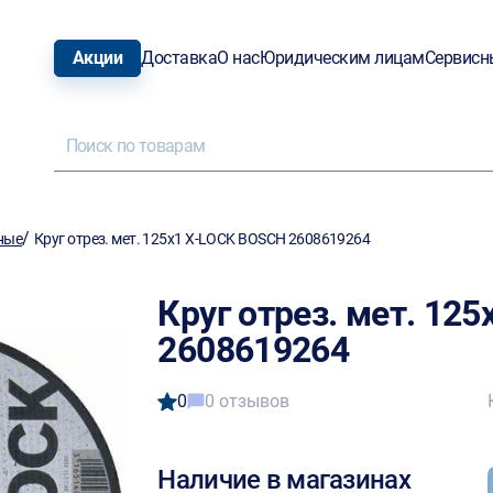
Акции
Доставка
О нас
Юридическим лицам
Сервисн
/
ные
Круг отрез. мет. 125х1 X-LOCK BOSCH 2608619264
Круг отрез. мет. 12
2608619264
0
0 отзывов
Наличие в магазинах