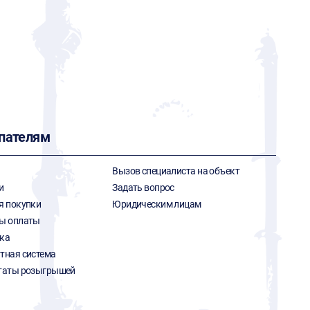
пателям
Вызов специалиста на объект
и
Задать вопрос
я покупки
Юридическим лицам
ы оплаты
ка
тная система
таты розыгрышей