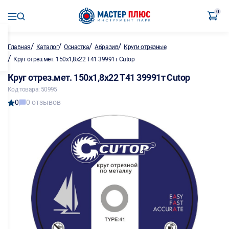
0
/
/
/
/
Главная
Каталог
Оснастка
Абразив
Круги отрезные
/
Круг отрез.мет. 150х1,8х22 T41 39991т Cutop
Круг отрез.мет. 150х1,8х22 T41 39991т Cutop
Код товара: 50995
0
0 отзывов