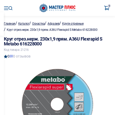
0
/
/
/
/
Главная
Каталог
Оснастка
Абразив
Круги отрезные
/
Круг отрез.нерж. 230x1,9 прям. А36U Flexrapid S Metabo 616228000
Круг отрез.нерж. 230x1,9 прям. А36U Flexrapid S
Metabo 616228000
Код товара: 21216
0
0 отзывов