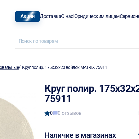
Акции
Доставка
О нас
Юридическим лицам
Сервисн
/
ровальные
Круг полир. 175х32х20 войлок MATRIX 75911
Круг полир. 175х32х
75911
0
0 отзывов
Наличие в магазинах