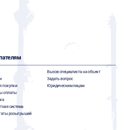
пателям
Вызов специалиста на объект
и
Задать вопрос
я покупки
Юридическим лицам
ы оплаты
ка
тная система
таты розыгрышей