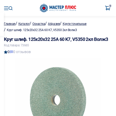
0
/
/
/
/
Главная
Каталог
Оснастка
Абразив
Круги точильные
/
Круг шлиф. 125х20х32 25A 60 K7, V5350 2кл ВолжЗ
Круг шлиф. 125х20х32 25A 60 K7, V5350 2кл ВолжЗ
Код товара: 73665
0
0 отзывов