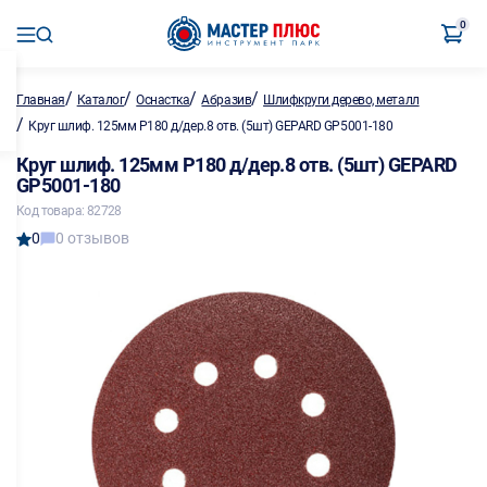
0
/
/
/
/
Главная
Каталог
Оснастка
Абразив
Шлифкруги дерево, металл
/
Круг шлиф. 125мм P180 д/дер.8 отв. (5шт) GEPARD GP5001-180
Круг шлиф. 125мм P180 д/дер.8 отв. (5шт) GEPARD
GP5001-180
Код товара: 82728
0
0 отзывов