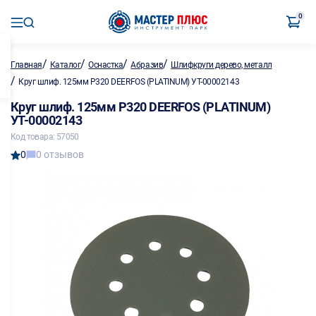
0
/
/
/
/
Главная
Каталог
Оснастка
Абразив
Шлифкруги дерево, металл
/
Круг шлиф. 125мм P320 DEERFOS (PLATINUM) УТ-00002143
Круг шлиф. 125мм P320 DEERFOS (PLATINUM)
УТ-00002143
Код товара: 57050
0
0 отзывов