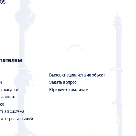
FOS
пателям
Вызов специалиста на объект
и
Задать вопрос
я покупки
Юридическим лицам
ы оплаты
ка
тная система
таты розыгрышей