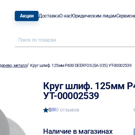
Акции
Доставка
О нас
Юридическим лицам
Сервисн
/
ерево, металл
Круг шлиф. 125мм Р400 DEERFOS (SA-335) УТ-00002539
Круг шлиф. 125мм Р
УТ-00002539
0
0 отзывов
Наличие в магазинах