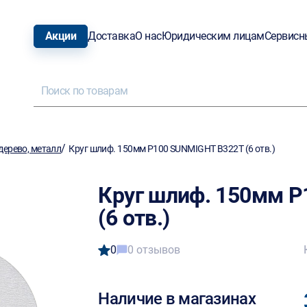
Акции
Доставка
О нас
Юридическим лицам
Сервисн
/
ерево, металл
Круг шлиф. 150мм P100 SUNMIGHT B322T (6 отв.)
Круг шлиф. 150мм 
(6 отв.)
0
0 отзывов
Наличие в магазинах