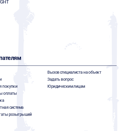
IGHT
пателям
Вызов специалиста на объект
и
Задать вопрос
я покупки
Юридическим лицам
ы оплаты
ка
тная система
таты розыгрышей