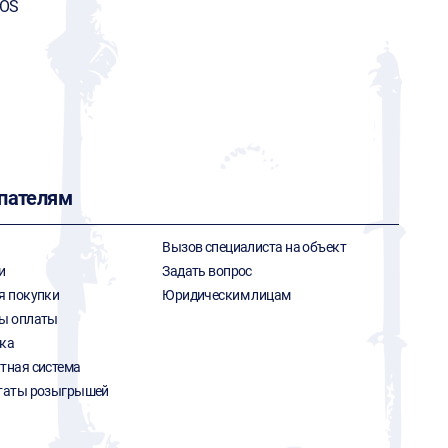
FOS
пателям
Вызов специалиста на объект
и
Задать вопрос
я покупки
Юридическим лицам
ы оплаты
ка
тная система
таты розыгрышей