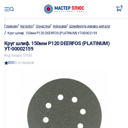
0
/
/
/
/
Главная
Каталог
Оснастка
Абразив
Шлифкруги дерево, металл
/
Круг шлиф. 150мм P120 DEERFOS (PLATINUM) УТ-00002159
Круг шлиф. 150мм P120 DEERFOS (PLATINUM)
УТ-00002159
Код товара: 57035
0
0 отзывов