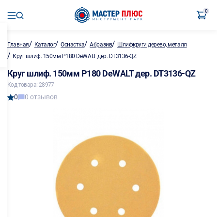
0
/
/
/
/
Главная
Каталог
Оснастка
Абразив
Шлифкруги дерево, металл
/
Круг шлиф. 150мм P180 DeWALT дер. DT3136-QZ
Круг шлиф. 150мм P180 DeWALT дер. DT3136-QZ
Код товара: 28977
0
0 отзывов