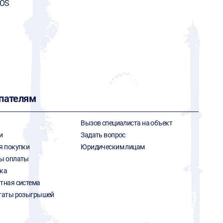
FOS
пателям
Вызов специалиста на объект
и
Задать вопрос
я покупки
Юридическим лицам
ы оплаты
ка
тная система
таты розыгрышей