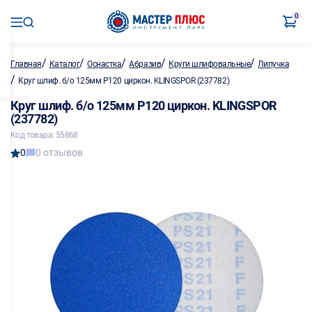
0
/
/
/
/
/
Главная
Каталог
Оснастка
Абразив
Круги шлифовальные
Липучка
/
Круг шлиф. б/о 125мм P120 циркон. KLINGSPOR (237782)
Круг шлиф. б/о 125мм P120 циркон. KLINGSPOR
(237782)
Код товара: 55868
0
0 отзывов