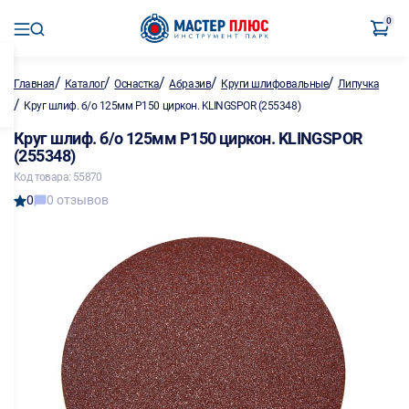
0
/
/
/
/
/
Главная
Каталог
Оснастка
Абразив
Круги шлифовальные
Липучка
/
Круг шлиф. б/о 125мм P150 циркон. KLINGSPOR (255348)
Круг шлиф. б/о 125мм P150 циркон. KLINGSPOR
(255348)
Код товара: 55870
0
0 отзывов