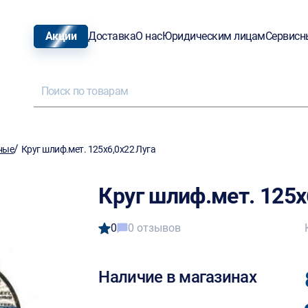
Акции
Доставка
О нас
Юридическим лицам
Сервисн
/
ные
Круг шлиф.мет. 125х6,0х22 Луга
Круг шлиф.мет. 125х
0
0 отзывов
Наличие в магазинах