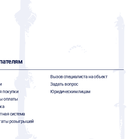
пателям
Вызов специалиста на объект
и
Задать вопрос
я покупки
Юридическим лицам
ы оплаты
ка
тная система
таты розыгрышей