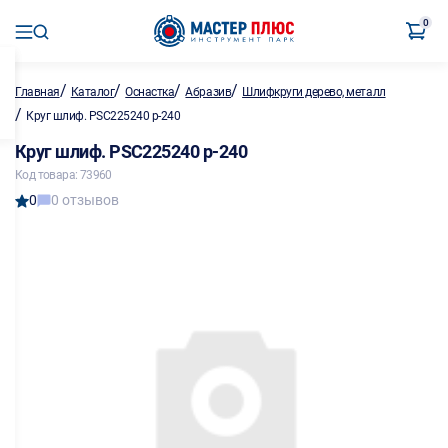
0
/
/
/
/
Главная
Каталог
Оснастка
Абразив
Шлифкруги дерево, металл
/
Круг шлиф. PSC225240 p-240
Круг шлиф. PSC225240 p-240
Код товара: 73960
0
0 отзывов