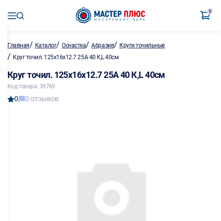
0
/
/
/
/
Главная
Каталог
Оснастка
Абразив
Круги точильные
/
Круг точил. 125х16х12.7 25А 40 К,L 40см
Круг точил. 125х16х12.7 25А 40 К,L 40см
Код товара: 39769
0
0 отзывов