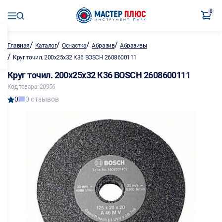
0
/
/
/
/
Главная
Каталог
Оснастка
Абразив
Абразивы
/
Круг точил. 200х25х32 К36 BOSCH 2608600111
Круг точил. 200х25х32 К36 BOSCH 2608600111
Код товара: 20956
0
0 отзывов