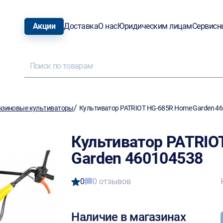
Акции
Доставка
О нас
Юридическим лицам
Сервисн
/
нзиновые культиваторы
Культиватор PATRIOT HG-685R Home Garden 4
Культиватор PATRIO
Garden 460104538
0
0 отзывов
Наличие в магазинах