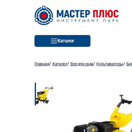
Каталог
/
/
/
/
Главная
Каталог
Все для сада
Культиваторы
Бе