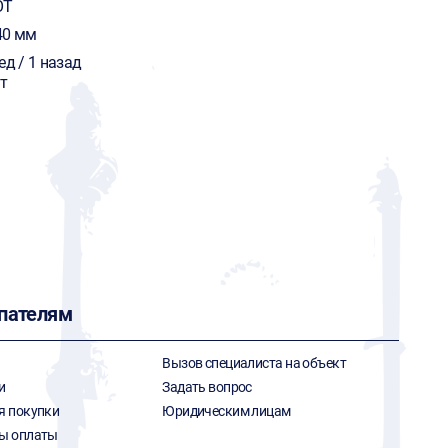
OT
40 мм
ед / 1 назад
т
пателям
Вызов специалиста на объект
и
Задать вопрос
я покупки
Юридическим лицам
ы оплаты