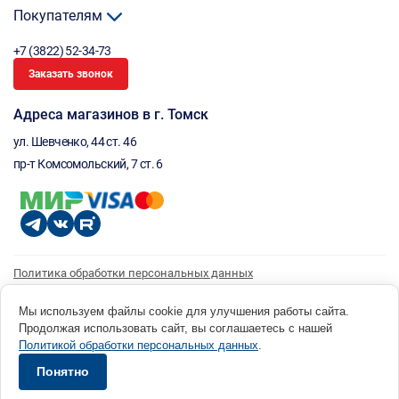
Покупателям
+7 (3822) 52-34-73
Заказать звонок
Адреса магазинов в г. Томск
ул. Шевченко, 44 ст. 46
пр-т Комсомольский, 7 ст. 6
Политика обработки персональных данных
Согласие на обработку персональных данных
Согласие на получение рассылки
Мы используем файлы cookie для улучшения работы сайта.
Продолжая использовать сайт, вы соглашаетесь с нашей
© 1996 - 2026 инструмент парк «Мастер Плюс» Россия, г. Томск, ул. Шевченко, 44 ст. 46, (3822) 52-34-
Политикой обработки персональных данных
.
73 okp@masterplus.tomsk.ru ИП Брусницын Д.Н. ИНН 701700002741
Разработано в Sibcode.team
Понятно