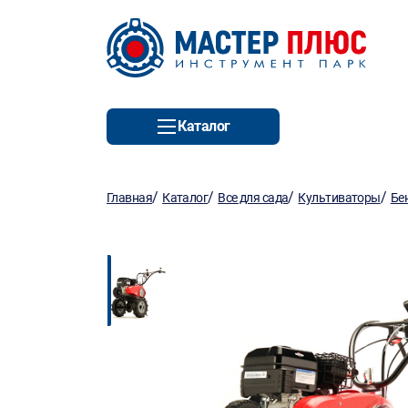
Каталог
/
/
/
/
Главная
Каталог
Все для сада
Культиваторы
Бе