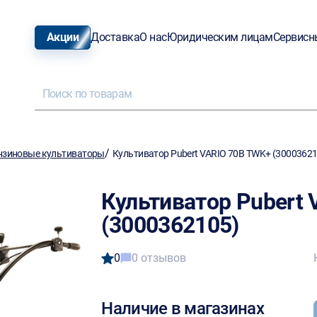
Акции
Доставка
О нас
Юридическим лицам
Сервисн
/
нзиновые культиваторы
Культиватор Pubert VARIO 70B TWK+ (30003621
Культиватор Pubert
(3000362105)
0
0 отзывов
Наличие в магазинах