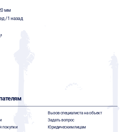
20 мм
ед /1 назад
³
пателям
Вызов специалиста на объект
и
Задать вопрос
я покупки
Юридическим лицам