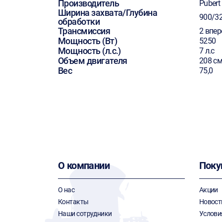
Производитель
Pubert
Ширина захвата/Глубина
900/3
обработки
Трансмиссия
2 впер
Мощность (Вт)
5250
Мощность (л.с.)
7 л.с
Объем двигателя
208 см
Вес
75,0
О компании
Поку
О нас
Акции
Контакты
Новост
Наши сотрудники
Услови