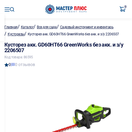
0
/
/
/
Главная
Каталог
Все для сада
Садовый инструмент и инвентарь
/
/
Кусторезы
Кусторез акк. GD60HT66 GreenWorks без акк. и з/у 2206507
Кусторез акк. GD60HT66 GreenWorks без акк. и з/у
2206507
Код товара: 86595
0
0 отзывов