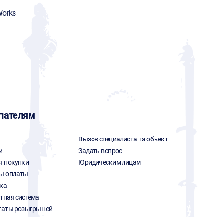
Works
пателям
Вызов специалиста на объект
и
Задать вопрос
я покупки
Юридическим лицам
ы оплаты
ка
тная система
таты розыгрышей