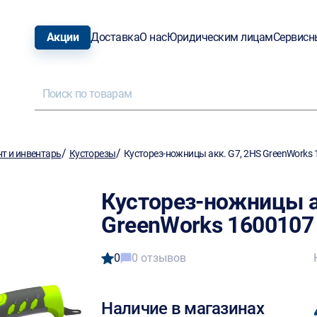
Акции
Доставка
О нас
Юридическим лицам
Сервисн
/
/
т и инвентарь
Кусторезы
Кусторез-ножницы акк. G7, 2HS GreenWorks
Кусторез-ножницы а
GreenWorks 1600107
0
0 отзывов
Наличие в магазинах