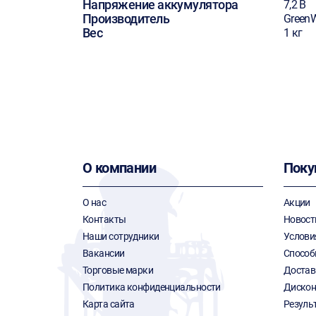
Напряжение аккумулятора
7,2 В
Производитель
Green
Вес
1 кг
О компании
Поку
О нас
Акции
Контакты
Новост
Наши сотрудники
Услови
Вакансии
Способ
Торговые марки
Достав
Политика конфиденциальности
Дискон
Карта сайта
Резуль