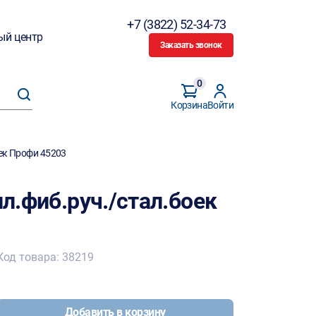
+7 (3822) 52-34-73
ый центр
Заказать звонок
0
Корзина
Войти
оек Профи 45203
ил.фиб.руч./стал.боек
Код товара: 38219
Добавить в корзину