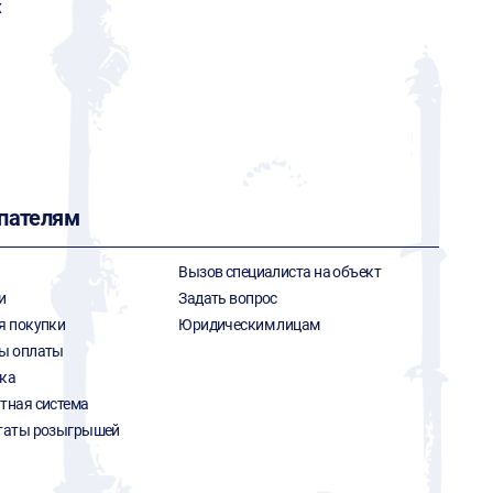
x
пателям
Вызов специалиста на объект
и
Задать вопрос
я покупки
Юридическим лицам
ы оплаты
ка
тная система
таты розыгрышей