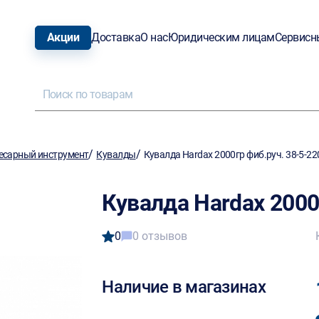
Акции
Доставка
О нас
Юридическим лицам
Сервисн
/
/
есарный инструмент
Кувалды
Кувалда Hardax 2000гр фиб.руч. 38-5-22
Кувалда Hardax 2000
0
0 отзывов
Наличие в магазинах