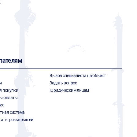
x
пателям
Вызов специалиста на объект
и
Задать вопрос
я покупки
Юридическим лицам
ы оплаты
ка
тная система
таты розыгрышей