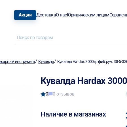
Акции
Доставка
О нас
Юридическим лицам
Сервисн
/
/
есарный инструмент
Кувалды
Кувалда Hardax 3000гр фиб.руч. 38-5-33
Кувалда Hardax 3000
0
0 отзывов
Наличие в магазинах