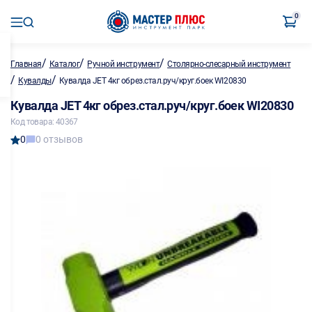
0
/
/
/
Главная
Каталог
Ручной инструмент
Столярно-слесарный инструмент
/
/
Кувалды
Кувалда JET 4кг обрез.стал.руч/круг.боек WI20830
Кувалда JET 4кг обрез.стал.руч/круг.боек WI20830
Код товара: 40367
0
0 отзывов