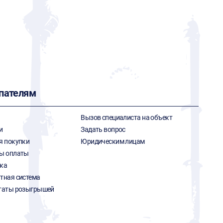
пателям
Вызов специалиста на объект
и
Задать вопрос
я покупки
Юридическим лицам
ы оплаты
ка
тная система
таты розыгрышей