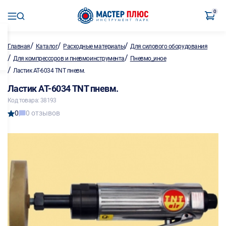
0
/
/
/
Главная
Каталог
Расходные материалы
Для силового оборудования
/
/
Для компрессоров и пневмоинструмента
Пневмо_иное
/
Ластик АТ-6034 TNT пневм.
Ластик АТ-6034 TNT пневм.
Код товара: 38193
0
0 отзывов