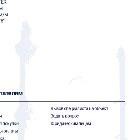
TER
 м
мм/м
/8"
пателям
Вызов специалиста на объект
и
Задать вопрос
я покупки
Юридическим лицам
ы оплаты
ка