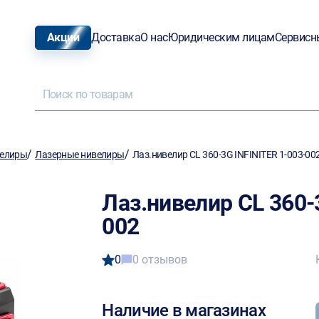
Акции
Доставка
О нас
Юридическим лицам
Сервисн
/
/
елиры
Лазерные нивелиры
Лаз.нивелир CL 360-3G INFINITER 1-003-00
Лаз.нивелир CL 360-
002
0
0 отзывов
Наличие в магазинах