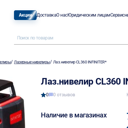
Акции
Доставка
О нас
Юридическим лицам
Сервисн
/
/
елиры
Лазерные нивелиры
Лаз.нивелир CL360 INFINITER*
Лаз.нивелир CL360 I
0
0 отзывов
Наличие в магазинах