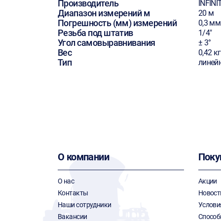
Производитель
INFINI
Диапазон измерений м
20 м
Погрешность (мм) измерений
0,3 мм
Резьба под штатив
1/4"
Угол самовыравнивания
± 3°
Вес
0,42 кг
Тип
линей
О компании
Поку
О нас
Акции
Контакты
Новост
Наши сотрудники
Услови
Вакансии
Способ