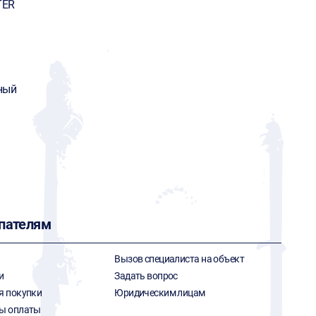
TER
ный
пателям
Вызов специалиста на объект
и
Задать вопрос
я покупки
Юридическим лицам
ы оплаты