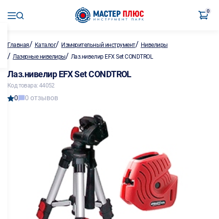
0
/
/
/
Главная
Каталог
Измерительный инструмент
Нивелиры
/
/
Лазерные нивелиры
Лаз.нивелир EFX Set CONDTROL
Лаз.нивелир EFX Set CONDTROL
Код товара: 44052
0
0 отзывов