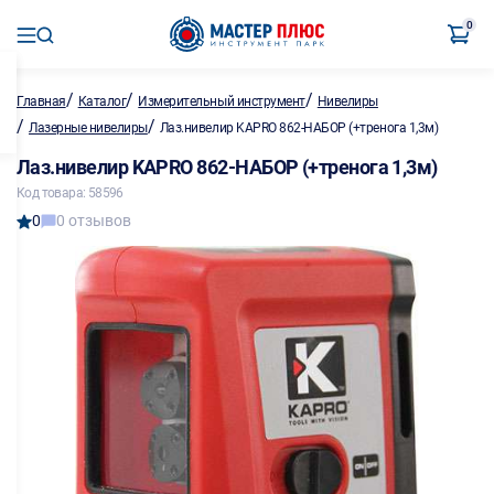
0
/
/
/
Главная
Каталог
Измерительный инструмент
Нивелиры
/
/
Лазерные нивелиры
Лаз.нивелир KAPRO 862-НАБОР (+тренога 1,3м)
Лаз.нивелир KAPRO 862-НАБОР (+тренога 1,3м)
Код товара: 58596
0
0 отзывов