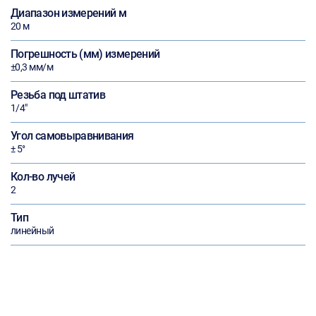
Диапазон измерений м
20 м
Погрешность (мм) измерений
±0,3 мм/м
Резьба под штатив
1/4"
Угол самовыравнивания
± 5°
Кол-во лучей
2
Тип
линейный