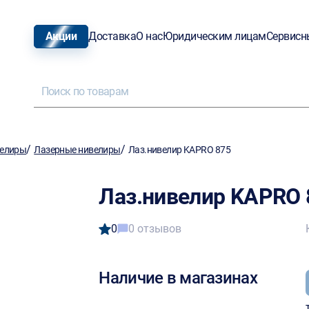
Акции
Доставка
О нас
Юридическим лицам
Сервисн
/
/
елиры
Лазерные нивелиры
Лаз.нивелир KAPRO 875
Лаз.нивелир KAPRO 
0
0 отзывов
Наличие в магазинах