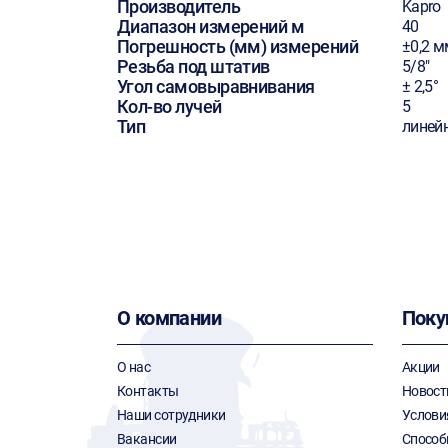
Производитель
Kapro
Диапазон измерений м
40
Погрешность (мм) измерений
±0,2 
Резьба под штатив
5/8"
Угол самовыравнивания
± 2,5°
Кол-во лучей
5
Тип
линей
О компании
Поку
О нас
Акции
Контакты
Новост
Наши сотрудники
Услови
Вакансии
Способ