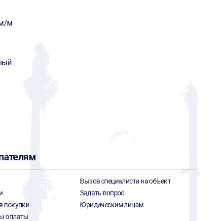
мм/м
ный
пателям
Вызов специалиста на объект
и
Задать вопрос
я покупки
Юридическим лицам
ы оплаты