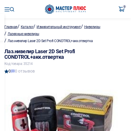
0
/
/
/
Главная
Каталог
Измерительный инструмент
Нивелиры
/
Лазерные нивелиры
/
Лаз.нивелир Laser 2D Set Profi CONDTROL+акк.отвертка
Лаз.нивелир Laser 2D Set Profi
CONDTROL+акк.отвертка
Код товара: 35214
0
0 отзывов