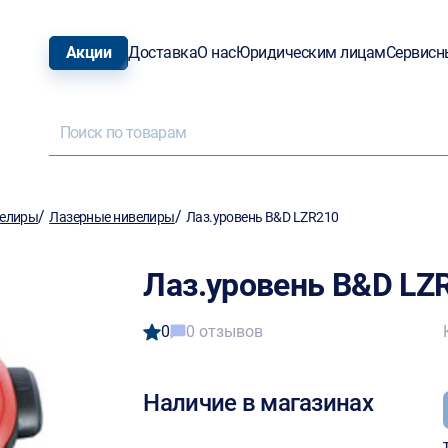
Акции
Доставка
О нас
Юридическим лицам
Сервисн
/
/
елиры
Лазерные нивелиры
Лаз.уровень B&D LZR210
Лаз.уровень B&D LZ
0
0 отзывов
Наличие в магазинах