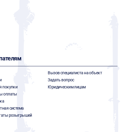
пателям
Вызов специалиста на объект
и
Задать вопрос
я покупки
Юридическим лицам
ы оплаты
ка
тная система
таты розыгрышей