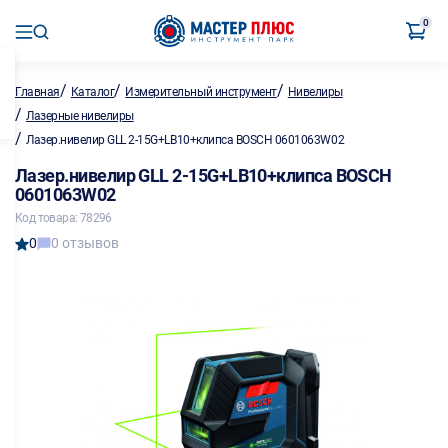
0
/
/
/
Главная
Каталог
Измерительный инструмент
Нивелиры
/
Лазерные нивелиры
/
Лазер.нивелир GLL 2-15G+LB10+клипса BOSCH 0601063W02
Лазер.нивелир GLL 2-15G+LB10+клипса BOSCH
0601063W02
Код товара: 78296
0
0 отзывов