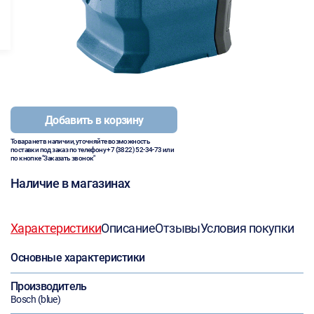
Добавить в корзину
Товара нет в наличии, уточняйте возможность
поставки под заказ по телефону
+7 (3822) 52-34-73
или
по кнопке "Заказать звонок"
Наличие в магазинах
Характеристики
Описание
Отзывы
Условия покупки
Основные характеристики
Производитель
Bosch (blue)