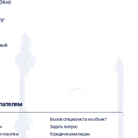
(blue)
/8"
ный
пателям
Вызов специалиста на объект
и
Задать вопрос
я покупки
Юридическим лицам