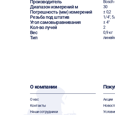
Производитель
Bosch 
Диапазон измерений м
30
Погрешность (мм) измерений
± 0,2
Резьба под штатив
1/4", 5
Угол самовыравнивания
± 4°
Кол-во лучей
2
Вес
0,9 кг
Тип
линей
О компании
Поку
О нас
Акции
Контакты
Новост
Наши сотрудники
Услови