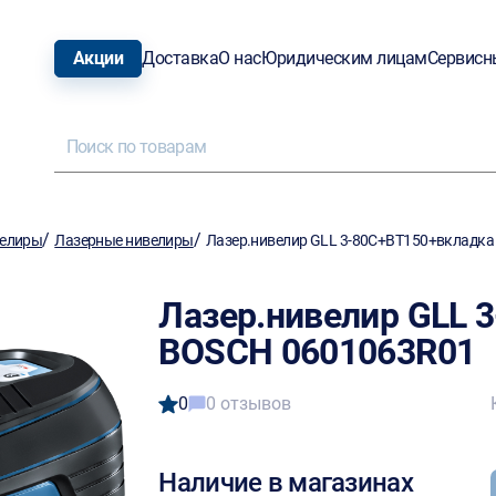
Акции
Доставка
О нас
Юридическим лицам
Сервисн
/
/
елиры
Лазерные нивелиры
Лазер.нивелир GLL 3-80C+BT150+вкладк
Лазер.нивелир GLL 
BOSCH 0601063R01
0
0 отзывов
Наличие в магазинах