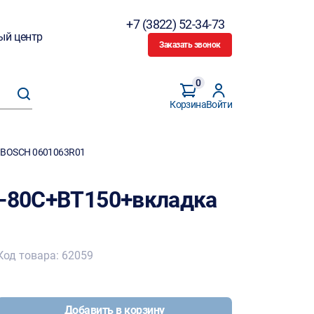
+7 (3822) 52-34-73
ый центр
Заказать звонок
0
Корзина
Войти
а BOSCH 0601063R01
3-80C+BT150+вкладка
Код товара: 62059
Добавить в корзину