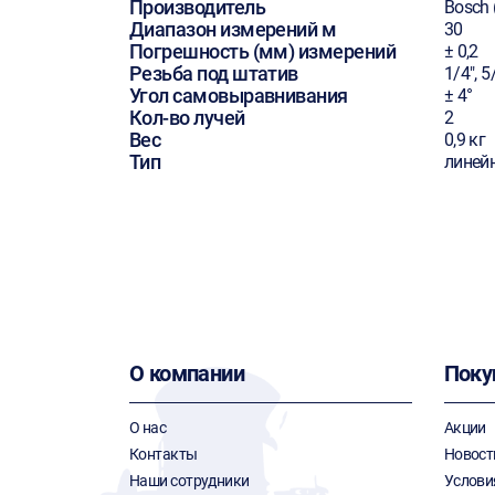
Производитель
Bosch 
Диапазон измерений м
30
Погрешность (мм) измерений
± 0,2
Резьба под штатив
1/4", 5
Угол самовыравнивания
± 4°
Кол-во лучей
2
Вес
0,9 кг
Тип
линей
О компании
Поку
О нас
Акции
Контакты
Новост
Наши сотрудники
Услови