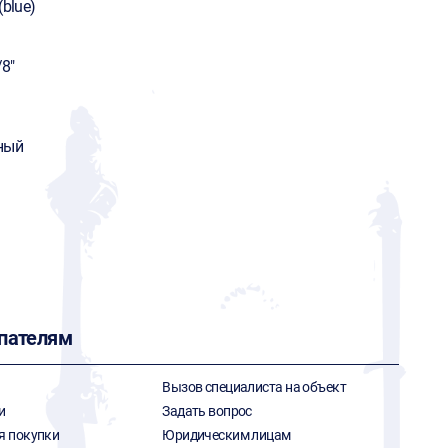
(blue)
/8"
ный
пателям
Вызов специалиста на объект
и
Задать вопрос
я покупки
Юридическим лицам