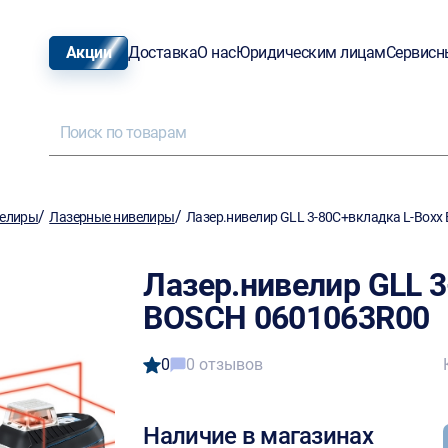
Акции
Доставка
О нас
Юридическим лицам
Сервисн
/
/
елиры
Лазерные нивелиры
Лазер.нивелир GLL 3-80C+вкладка L-Box
Лазер.нивелир GLL 
BOSCH 0601063R00
0
0 отзывов
Наличие в магазинах