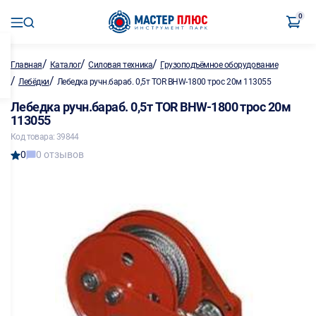
0
/
/
/
Главная
Каталог
Силовая техника
Грузоподъёмное оборудование
/
/
Лебёдки
Лебедка ручн.бараб. 0,5т TOR BHW-1800 трос 20м 113055
Лебедка ручн.бараб. 0,5т TOR BHW-1800 трос 20м
113055
Код товара: 39844
0
0 отзывов